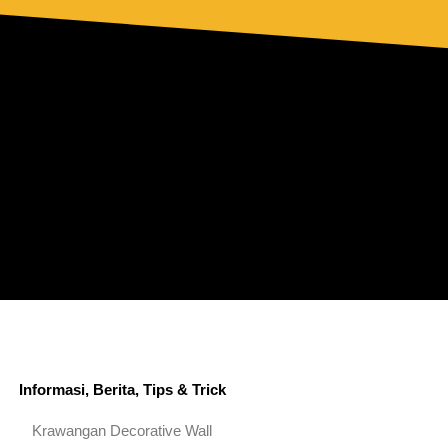
ornamen grc khas bugis
Informasi, Berita, Tips & Trick
Krawangan Decorative Wall