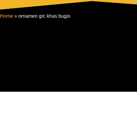
Skip
to
Home
»
ornamen grc khas bugis
content